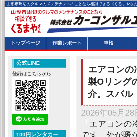
山形市周辺のクルマのメンテナンスのことなら相談できる《くるまやさ
トップページ
作業レポート
車検
公式LINE
エアコンの
登録はこちらから
製Oリング
介。スバル
2026年05月28
「エアコンの
です。外が暖
100円レンタカー