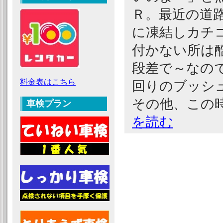
Ｒ。最近の道
に凍結しカチ
付かない所は
段差で～なの
料金表はこちら
回りのブッシ
その他、この
車検プラン
を読む