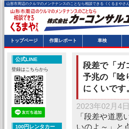
山形市周辺のクルマのメンテナンスのことなら相談できる《くるまやさ
トップページ
作業レポート
車検
公式LINE
段差で「ガ
登録はこちらから
予兆の「唸
にくいです
2023年02月4
「段差や道悪
いのよ～」と
100円レンタカー