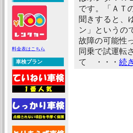
です。「ＡＴ
聞きすると、
ン」というの
故障の可能性
料金表はこちら
同乗で試運転
て ・・・
続
車検プラン