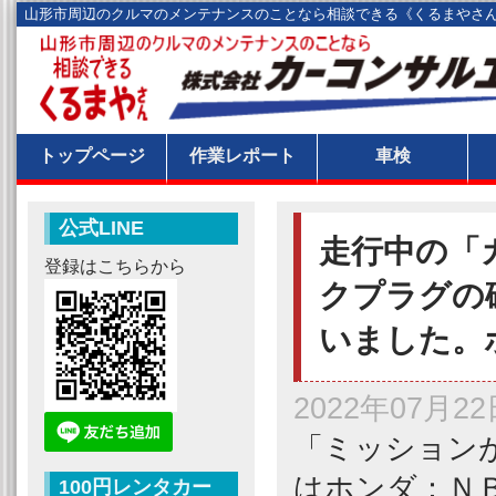
山形市周辺のクルマのメンテナンスのことなら相談できる《くるまやさ
トップページ
作業レポート
車検
公式LINE
走行中の「
登録はこちらから
クプラグの
いました。
2022年07月22
「ミッション
はホンダ：Ｎ
100円レンタカー