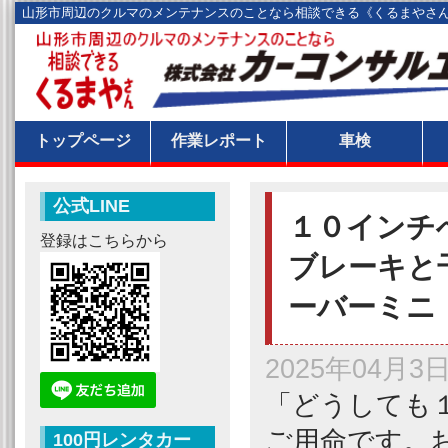
山形市周辺のクルマのメンテナンスのことなら相談できる《くるまやさ
トップページ
作業レポート
車検
公式LINE
１０インチ
登録はこちらから
ブレーキと
ーバーミニ
2025年04月3
「どうしても
ご用命です。
100円レンタカー