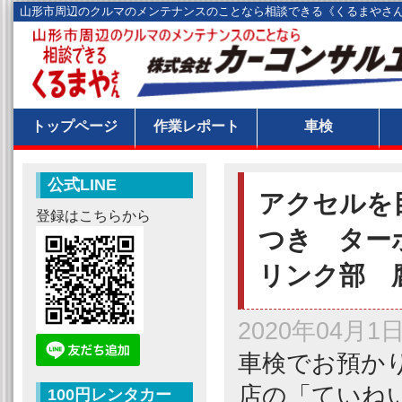
山形市周辺のクルマのメンテナンスのことなら相談できる《くるまやさ
トップページ
作業レポート
車検
公式LINE
アクセルを
登録はこちらから
つき ター
リンク部 
2020年04月1
車検でお預か
店の「ていね
100円レンタカー