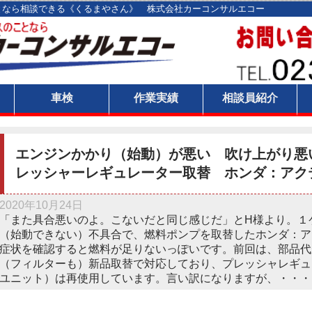
となら相談できる《くるまやさん》 株式会社カーコンサルエコー
ト
車検
作業実績
相談員紹介
エンジンかかり（始動）が悪い 吹け上がり悪
レッシャーレギュレーター取替 ホンダ：アク
2020年10月24日
「また具合悪いのよ。こないだと同じ感じだ」とH様より。１
（始動できない）不具合で、燃料ポンプを取替したホンダ：ア
症状を確認すると燃料が足りないっぽいです。前回は、部品代
（フィルターも）新品取替で対応しており、プレッシャレギュ
ユニット）は再使用しています。言い訳になりますが、・・・