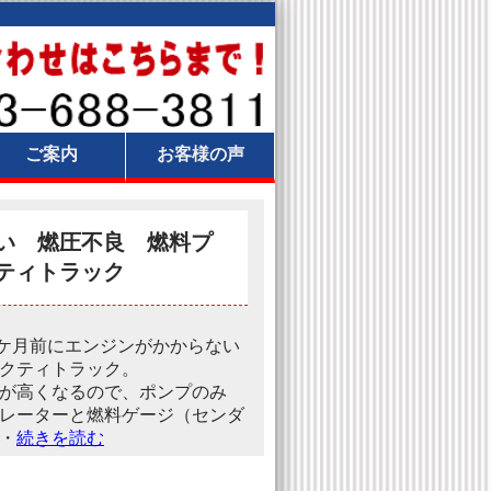
ご案内
お客様の声
い 燃圧不良 燃料プ
ティトラック
ケ月前にエンジンがかからない
クティトラック。
が高くなるので、ポンプのみ
レーターと燃料ゲージ（センダ
・
続きを読む