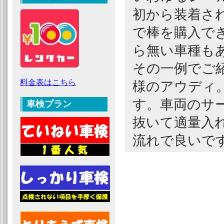
初から装着さ
で棒を購入で
ら無い車種も
その一例でご
料金表はこちら
様のアウディ
す。車両のサ
車検プラン
抜いて適量入
流れで良いで