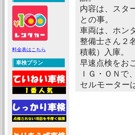
内容は、スタ
との事。
車両は、ホン
整備士さん２
料金表はこちら
積載）入庫。
早速点検をお
車検プラン
ＩＧ・ＯＮで
セルモーター