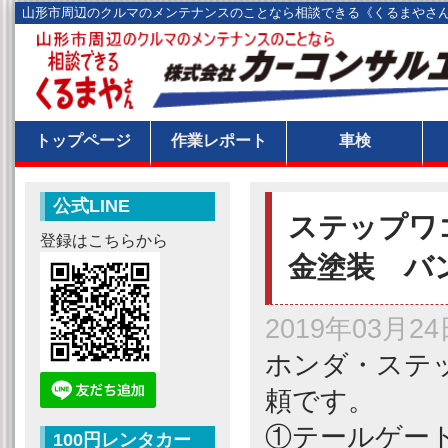
山形市周辺のクルマのメンテナンスのことなら相談できる《くるまやさ
トップページ
作業レポート
車検
公式LINE
ステップワ
登録はこちらから
金塗装 バ
2019年03月24
ホンダ・ステ
頼です。
①テールゲー
100円レンタカー