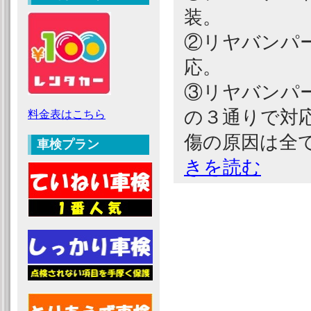
装。
②リヤバンパ
応。
③リヤバンパ
の３通りで対
料金表はこちら
傷の原因は全
車検プラン
きを読む