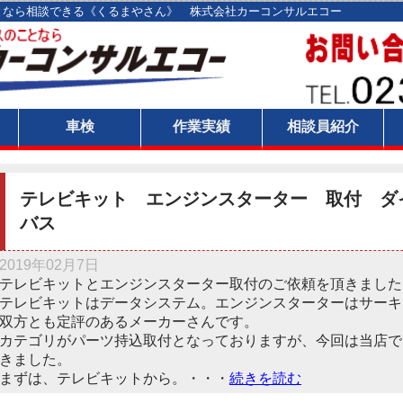
となら相談できる《くるまやさん》 株式会社カーコンサルエコー
ト
車検
作業実績
相談員紹介
テレビキット エンジンスターター 取付 ダ
バス
2019年02月7日
テレビキットとエンジンスターター取付のご依頼を頂きました
テレビキットはデータシステム。エンジンスターターはサーキ
双方とも定評のあるメーカーさんです。
カテゴリがパーツ持込取付となっておりますが、今回は当店で
きました。
まずは、テレビキットから。・・・
続きを読む