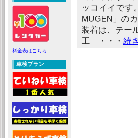
ッコイイです
MUGEN」の
装着は、テー
工 ・・・
続
料金表はこちら
車検プラン