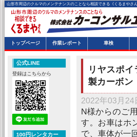
山形市周辺のクルマのメンテナンスのことなら相談できる《くるまやさ
トップページ
作業レポート
車検
公式LINE
リヤスポイ
登録はこちらから
製カーボン 
2022年03月24
N様からのご
す。お車はホン
で、車体が一
100円レンタカー