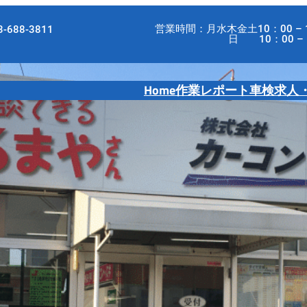
営業時間：月水木金土10：00 – 
-688-3811
日 10：00 – 18
Home
作業レポート
車検
求人