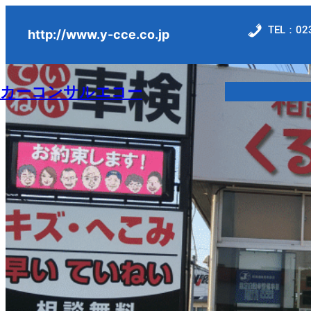
内
TEL：023
容
http://www.y-cce.co.jp
を
ス
カーコンサルエコー
キ
ッ
プ