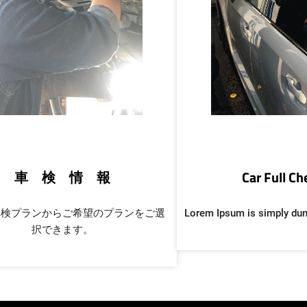
車 検 情 報
Car Full C
車検プランからご希望のプランをご選
Lorem Ipsum is simply du
択できます。