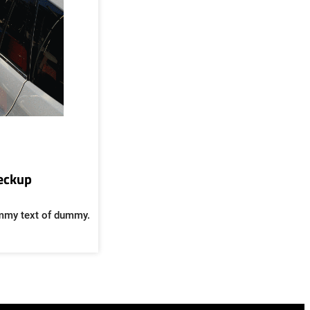
heckup
mmy text of dummy.