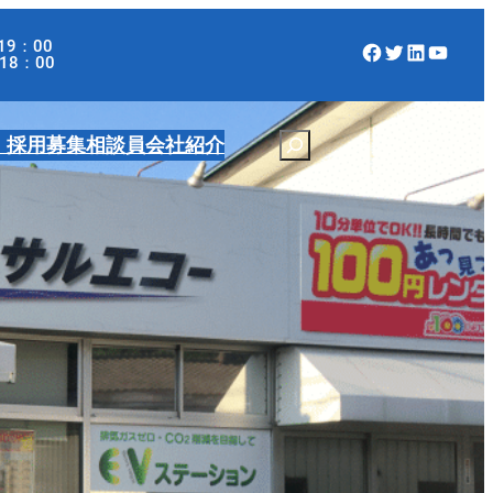
19：00
Facebook
Twitter
LinkedIn
YouTube
：00
・採用募集
相談員
会社紹介
S
e
a
r
c
h