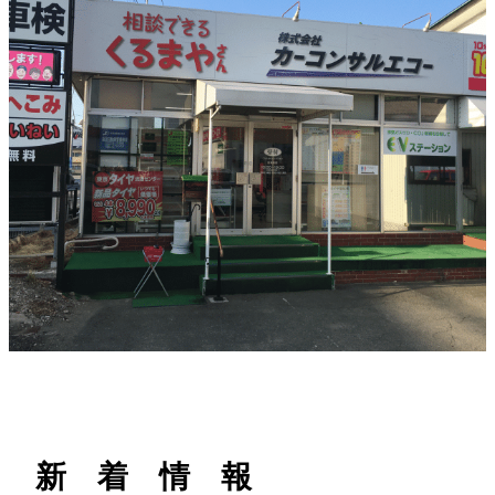
h
新 着 情 報