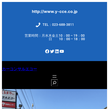
内
容
http://www.y-cce.co.jp
を
ス
TEL：023-688-3811
キ
営業時間：月水木金土10：00 – 19：00
ッ
日 10：00 – 18：00
プ
Facebook
Twitter
LinkedIn
YouTube
カーコンサルエコー
S
e
a
r
c