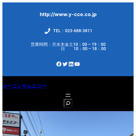
内
容
http://www.y-cce.co.jp
を
ス
TEL：023-688-3811
キ
営業時間：月水木金土10：00 – 19：00
ッ
日 10：00 – 18：00
プ
Facebook
Twitter
LinkedIn
YouTube
カーコンサルエコー
S
e
a
r
c