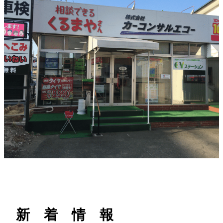
h
新 着 情 報