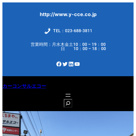
内
容
http://www.y-cce.co.jp
を
ス
TEL：023-688-3811
キ
営業時間：月水木金土10：00 – 19：00
ッ
日 10：00 – 18：00
プ
Facebook
Twitter
LinkedIn
YouTube
カーコンサルエコー
S
e
a
r
c