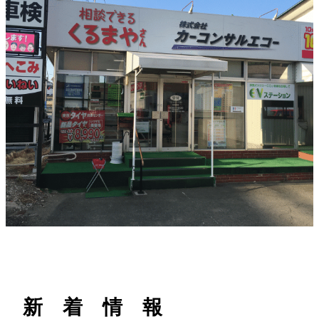
h
新 着 情 報