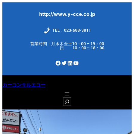
内
容
http://www.y-cce.co.jp
を
ス
TEL：023-688-3811
キ
営業時間：月水木金土10：00 – 19：00
ッ
日 10：00 – 18：00
プ
Facebook
Twitter
LinkedIn
YouTube
カーコンサルエコー
S
e
a
r
c