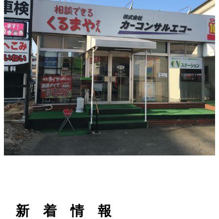
h
新 着 情 報