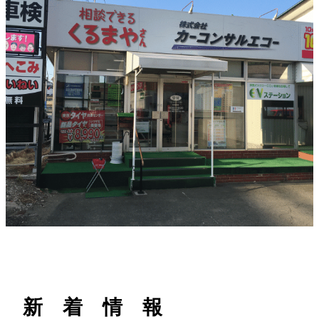
h
新 着 情 報