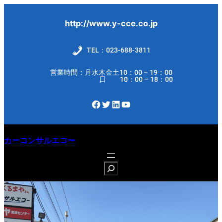
内
容
http://www.y-cce.co.jp
を
ス
TEL：023-688-3811
キ
営業時間：月水木金土10：00 – 19：00
ッ
日 10：00 – 18：00
プ
Facebook
Twitter
LinkedIn
YouTube
カーコンサルエコー
S
e
a
r
c