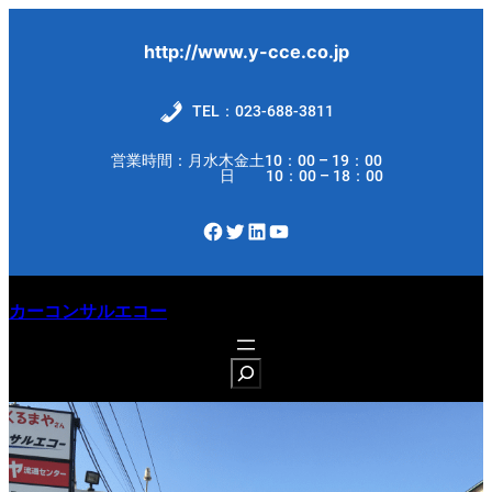
内
容
http://www.y-cce.co.jp
を
ス
TEL：023-688-3811
キ
営業時間：月水木金土10：00 – 19：00
ッ
日 10：00 – 18：00
プ
Facebook
Twitter
LinkedIn
YouTube
カーコンサルエコー
S
e
a
r
c