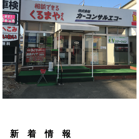
h
新 着 情 報