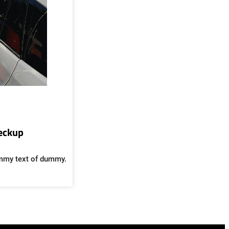
heckup
mmy text of dummy.