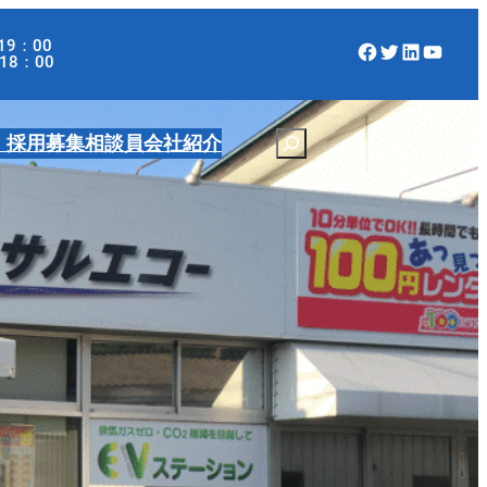
19：00
Facebook
Twitter
LinkedIn
YouTube
：00
・採用募集
相談員
会社紹介
S
e
a
r
c
h