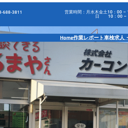
営業時間：月水木金土10：00 – 
-688-3811
日 10：00 – 18
Home
作業レポート
車検
求人