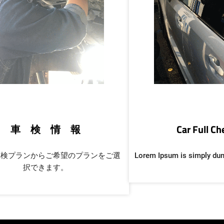
車 検 情 報
Car Full C
車検プランからご希望のプランをご選
Lorem Ipsum is simply du
択できます。