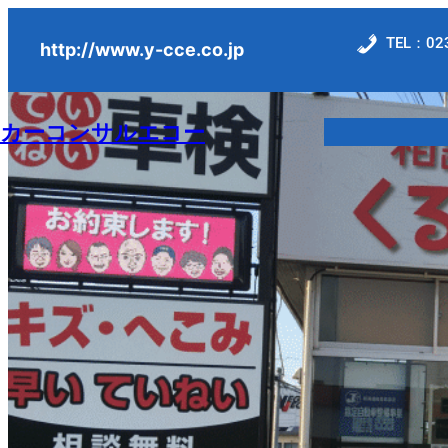
内
TEL：023
容
http://www.y-cce.co.jp
を
ス
カーコンサルエコー
キ
ッ
プ