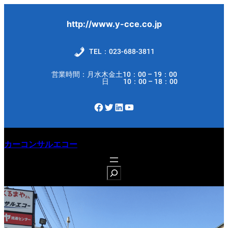
内
容
http://www.y-cce.co.jp
を
ス
TEL：023-688-3811
キ
営業時間：月水木金土10：00 – 19：00
ッ
日 10：00 – 18：00
プ
Facebook
Twitter
LinkedIn
YouTube
カーコンサルエコー
S
e
a
r
c