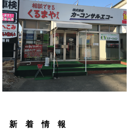
h
新 着 情 報