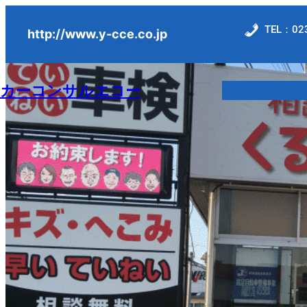
内
TEL：023
容
http://www.y-cce.co.jp
を
ス
カーコンサルエコー
キ
ッ
プ