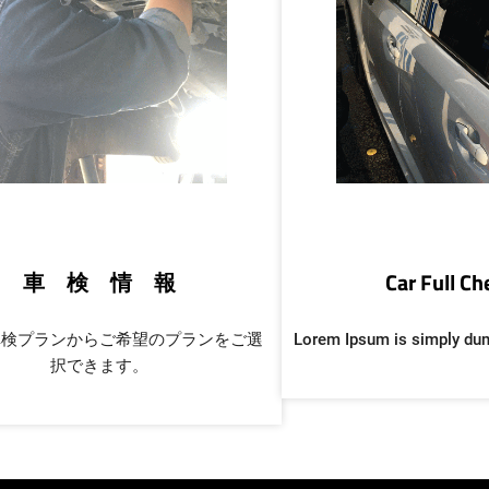
車 検 情 報
Car Full C
車検プランからご希望のプランをご選
Lorem Ipsum is simply du
択できます。