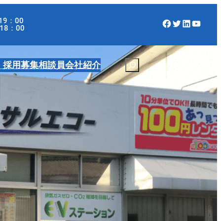
19：00
Facebook
Twitter
LinkedIn
YouTube
：00
・採用募集
相談員
会社紹介
S
e
a
r
c
h