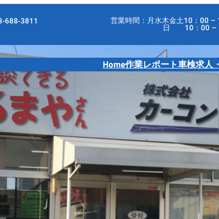
営業時間：月水木金土10：00 – 
-688-3811
日 10：00 – 18
Home
作業レポート
車検
求人