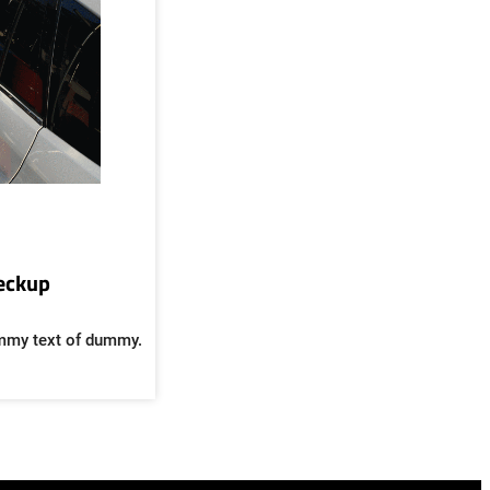
heckup
mmy text of dummy.