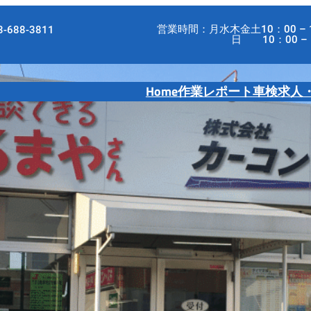
営業時間：月水木金土10：00 – 
-688-3811
日 10：00 – 18
Home
作業レポート
車検
求人