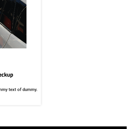
heckup
mmy text of dummy.