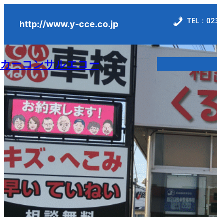
内
TEL：023
容
http://www.y-cce.co.jp
を
ス
カーコンサルエコー
キ
ッ
プ