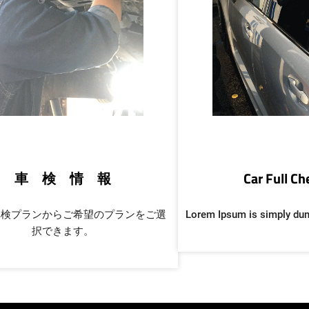
車 検 情 報
Car Full C
車検プランからご希望のプランをご選
Lorem Ipsum is simply du
択できます。