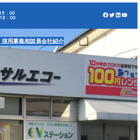
19：00
Facebook
Twitter
LinkedIn
YouTube
：00
・採用募集
相談員
会社紹介
S
e
a
r
c
h