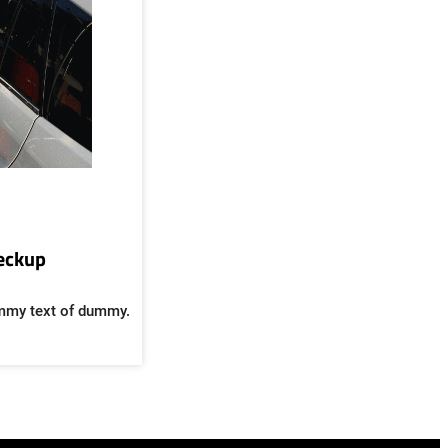
heckup
mmy text of dummy.