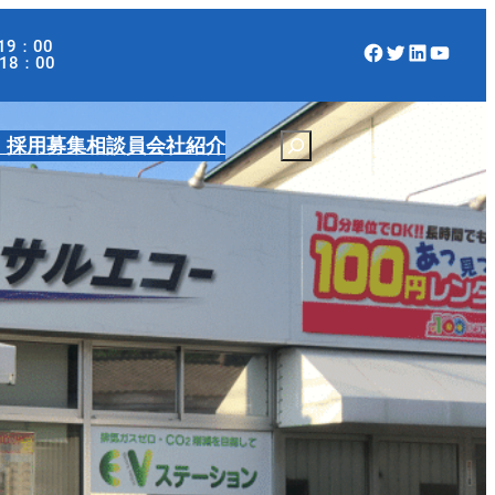
19：00
Facebook
Twitter
LinkedIn
YouTube
：00
・採用募集
相談員
会社紹介
S
e
a
r
c
h