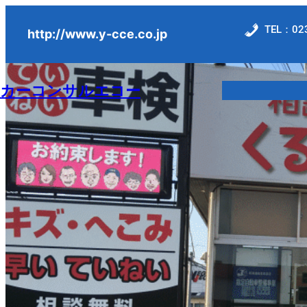
内
TEL：023
容
http://www.y-cce.co.jp
を
ス
カーコンサルエコー
キ
ッ
プ