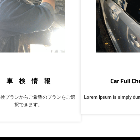
車 検 情 報
Car Full C
車検プランからご希望のプランをご選
Lorem Ipsum is simply du
択できます。