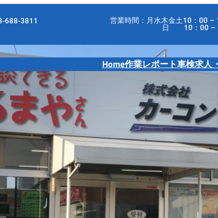
営業時間：月水木金土10：00 – 
-688-3811
日 10：00 – 18
Home
作業レポート
車検
求人