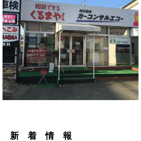
h
新 着 情 報