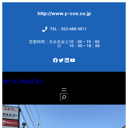
内
容
http://www.y-cce.co.jp
を
ス
TEL：023-688-3811
キ
営業時間：月水木金土10：00 – 19：00
ッ
日 10：00 – 18：00
プ
Facebook
Twitter
LinkedIn
YouTube
カーコンサルエコー
S
e
a
r
c