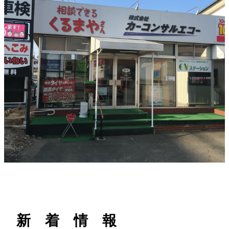
h
新 着 情 報