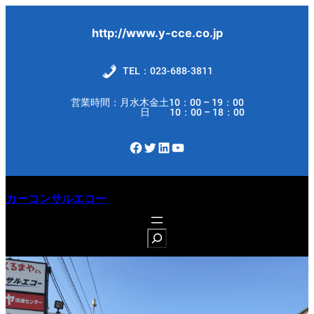
内
容
http://www.y-cce.co.jp
を
ス
TEL：023-688-3811
キ
営業時間：月水木金土10：00 – 19：00
ッ
日 10：00 – 18：00
プ
Facebook
Twitter
LinkedIn
YouTube
カーコンサルエコー
S
e
a
r
c