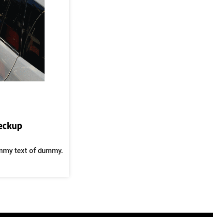
heckup
mmy text of dummy.