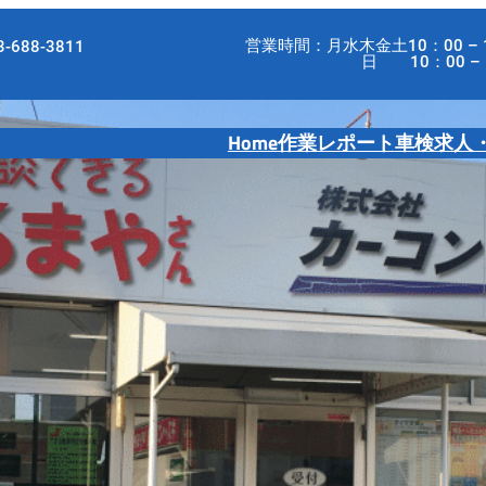
営業時間：月水木金土10：00 – 
-688-3811
日 10：00 – 18
Home
作業レポート
車検
求人