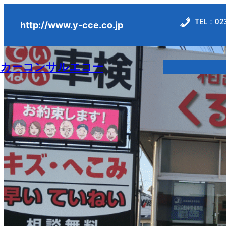
内
TEL：023
容
http://www.y-cce.co.jp
を
ス
カーコンサルエコー
キ
ッ
プ