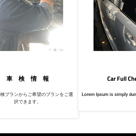
車 検 情 報
Car Full C
車検プランからご希望のプランをご選
Lorem Ipsum is simply du
択できます。