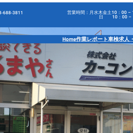
営業時間：月水木金土10：00 – 
-688-3811
日 10：00 – 18
Home
作業レポート
車検
求人