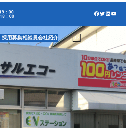
19：00
Facebook
Twitter
LinkedIn
YouTube
：00
・採用募集
相談員
会社紹介
S
e
a
r
c
h