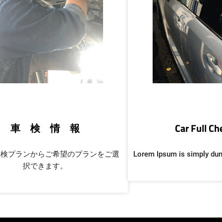
車 検 情 報
Car Full C
車検プランからご希望のプランをご選
Lorem Ipsum is simply du
択できます。