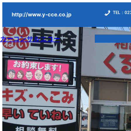
内
TEL：023
容
http://www.y-cce.co.jp
を
ス
カーコンサルエコー
キ
ッ
プ