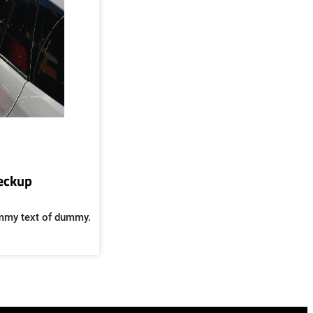
heckup
mmy text of dummy.