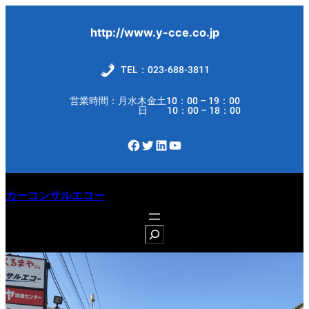
内
容
http://www.y-cce.co.jp
を
ス
TEL：023-688-3811
キ
営業時間：月水木金土10：00 – 19：00
ッ
日 10：00 – 18：00
プ
Facebook
Twitter
LinkedIn
YouTube
カーコンサルエコー
S
e
a
r
c