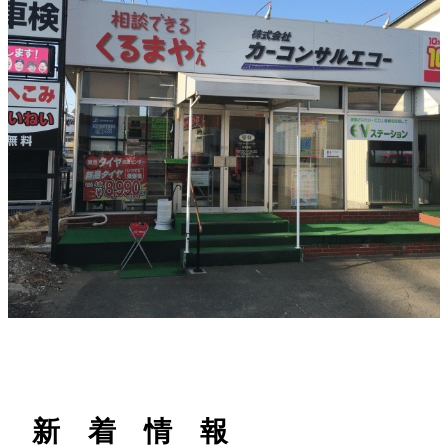
h
新 着 情 報