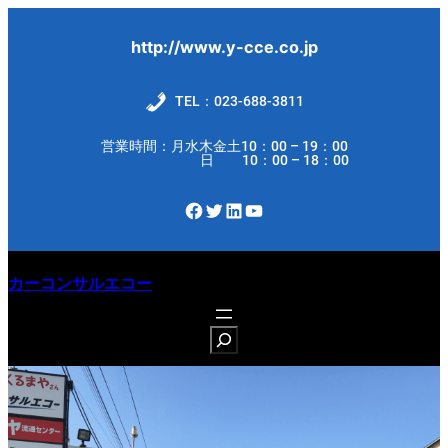
内
容
http://www.y-cce.co.jp
を
ス
TEL：023-688-3811
キ
営業時間：月水木金土10：00 – 19：00
ッ
日 10：00 – 18：00
プ
Facebook
Twitter
LinkedIn
YouTube
カーコンサルエコー
S
e
a
r
c