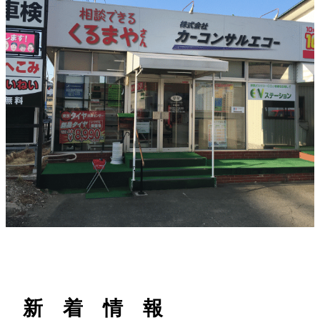
h
新 着 情 報