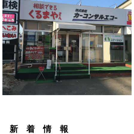
h
新 着 情 報