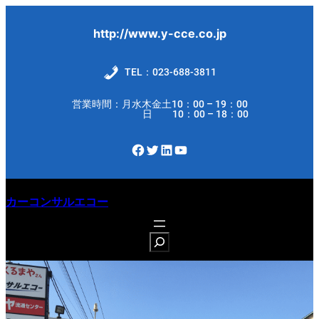
内
容
http://www.y-cce.co.jp
を
ス
TEL：023-688-3811
キ
営業時間：月水木金土10：00 – 19：00
ッ
日 10：00 – 18：00
プ
Facebook
Twitter
LinkedIn
YouTube
カーコンサルエコー
S
e
a
r
c