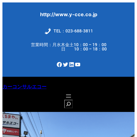
内
容
http://www.y-cce.co.jp
を
ス
TEL：023-688-3811
キ
営業時間：月水木金土10：00 – 19：00
ッ
日 10：00 – 18：00
プ
Facebook
Twitter
LinkedIn
YouTube
カーコンサルエコー
S
e
a
r
c