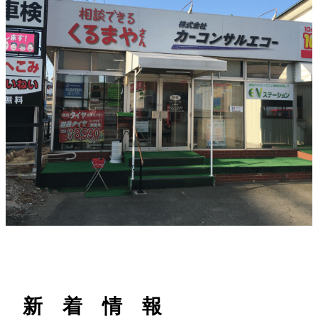
h
新 着 情 報