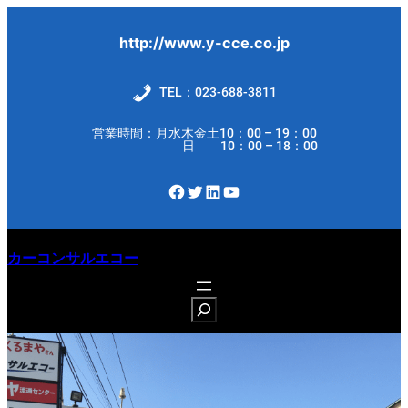
内
容
http://www.y-cce.co.jp
を
ス
TEL：023-688-3811
キ
営業時間：月水木金土10：00 – 19：00
ッ
日 10：00 – 18：00
プ
Facebook
Twitter
LinkedIn
YouTube
カーコンサルエコー
S
e
a
r
c