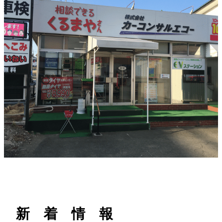
h
新 着 情 報