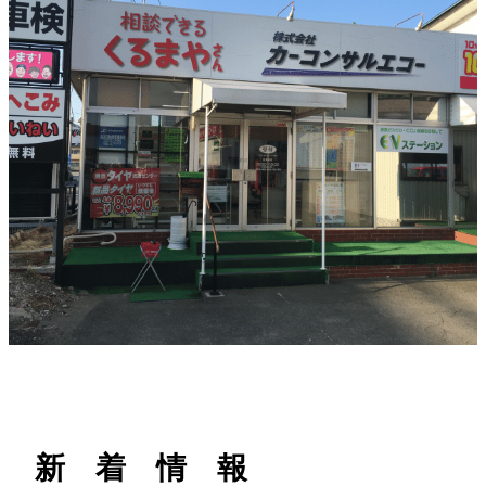
h
新 着 情 報