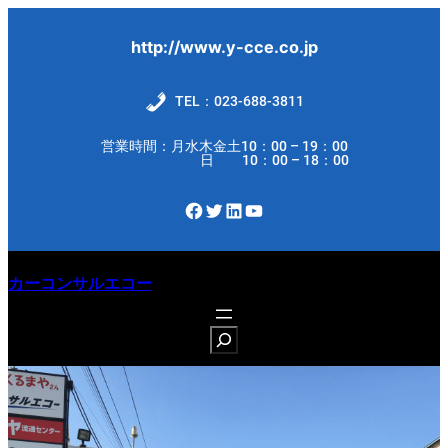
内
容
http://www.y-cce.co.jp
を
ス
TEL：023-688-3811
キ
営業時間：月水木金土10：00 – 19：00
ッ
日 10：00 – 18：00
プ
Facebook
Twitter
LinkedIn
YouTube
カーコンサルエコー
S
e
a
r
c