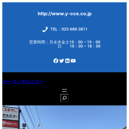
内
容
http://www.y-cce.co.jp
を
ス
TEL：023-688-3811
キ
営業時間：月水木金土10：00 – 19：00
ッ
日 10：00 – 18：00
プ
Facebook
Twitter
LinkedIn
YouTube
カーコンサルエコー
S
e
a
r
c