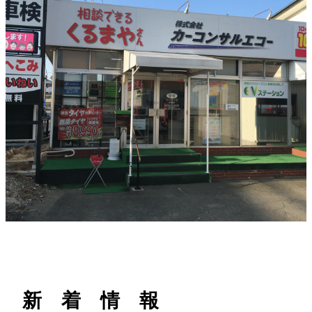
h
新 着 情 報