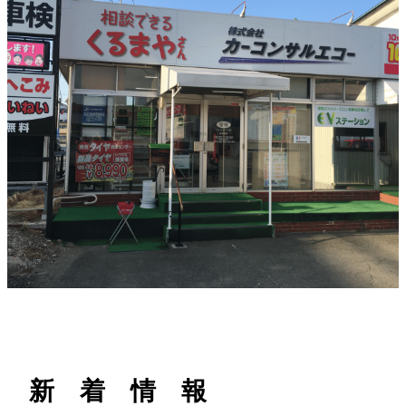
h
新 着 情 報