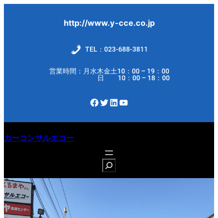
内
容
http://www.y-cce.co.jp
を
ス
TEL：023-688-3811
キ
営業時間：月水木金土10：00 – 19：00
ッ
日 10：00 – 18：00
プ
Facebook
Twitter
LinkedIn
YouTube
カーコンサルエコー
S
e
a
r
c