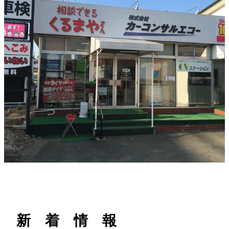
h
新 着 情 報