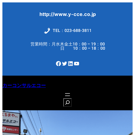
内
容
http://www.y-cce.co.jp
を
ス
TEL：023-688-3811
キ
営業時間：月水木金土10：00 – 19：00
ッ
日 10：00 – 18：00
プ
Facebook
Twitter
LinkedIn
YouTube
カーコンサルエコー
S
e
a
r
c