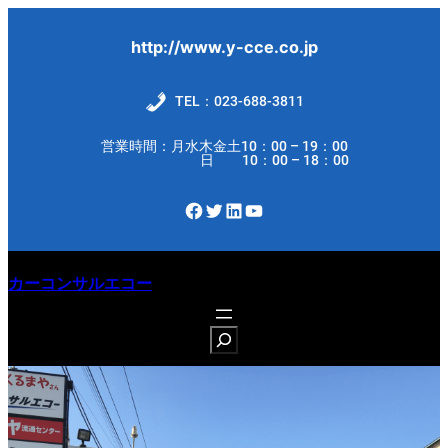
内
容
http://www.y-cce.co.jp
を
ス
TEL：023-688-3811
キ
営業時間：月水木金土10：00 – 19：00
ッ
日 10：00 – 18：00
プ
Facebook
Twitter
LinkedIn
YouTube
カーコンサルエコー
S
e
a
r
c