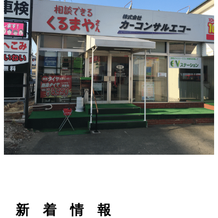
h
新 着 情 報